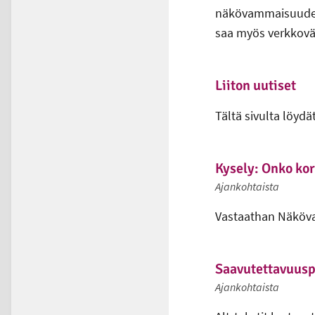
näkövammaisuudesta
saa myös verkkoväli
Liiton uutiset
Tältä sivulta löyd
Kysely: Onko kor
Ajankohtaista
Vastaathan Näkövam
Saavutettavuuspä
Ajankohtaista