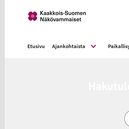
Etusivu
Ajankohtaista
Paikalli
Näytä alavalikko
Ha­ku­tu­