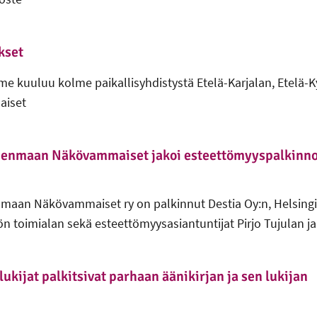
kset
 kuuluu kolme paikallisyhdistystä Etelä-Karjalan, Etelä-K
iset
denmaan Näkövammaiset jakoi esteettömyyspalkinn
nmaan Näkövammaiset ry on palkinnut Destia Oy:n, Helsing
 toimialan sekä esteettömyysasiantuntijat Pirjo Tujulan ja
kijat palkitsivat parhaan äänikirjan ja sen lukijan