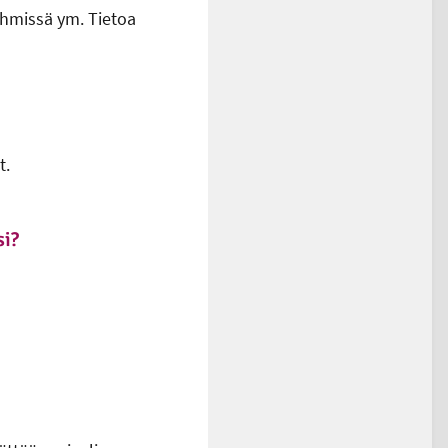
yhmissä ym. Tietoa
t.
si?