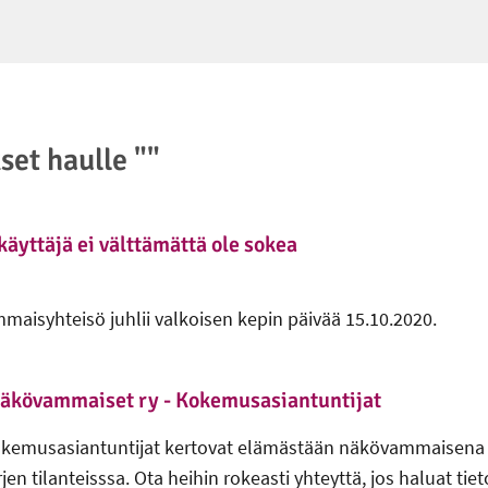
set haulle ""
käyttäjä ei välttämättä ole sokea
isyhteisö juhlii valkoisen kepin päivää 15.10.2020.
Näkövammaiset ry - Kokemusasiantuntijat
emusasiantuntijat kertovat elämästään näkövammaisena j
 tilanteisssa. Ota heihin rokeasti yhteyttä, jos haluat tie