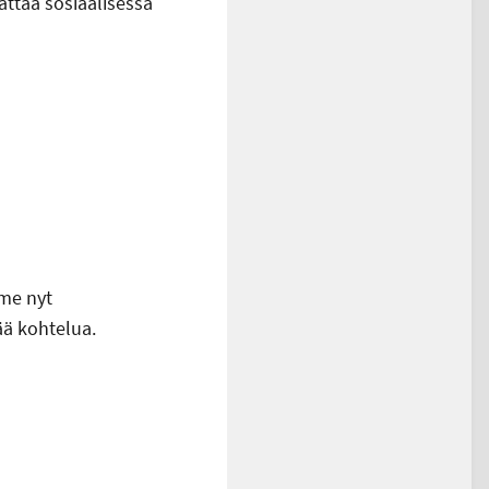
ättää sosiaalisessa
mme nyt
ää kohtelua.