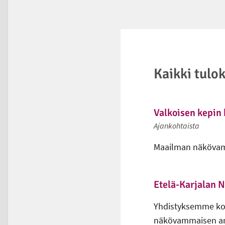
Kaikki tulok
Valkoisen kepin 
Ajankohtaista
Maailman näkövamma
Etelä-Karjalan 
Yhdistyksemme kok
näkövammaisen arjen