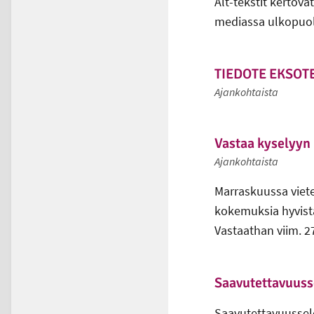
Alt-tekstit kertova
mediassa ulkopuol
TIEDOTE EKSOT
Ajankohtaista
Vastaa kyselyyn 
Ajankohtaista
Marraskuussa viete
kokemuksia hyvist
Vastaathan viim. 2
Saavutettavuuss
Saavutettavuussel