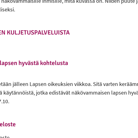
t näkövammaisille ihmisille, mitä kuvassa on. Niiden puute j
iseksi.
EN KULJETUSPALVELUISTA
lapsen hyvästä kohtelusta
tään jälleen Lapsen oikeuksien viikkoa. Sitä varten kerää
ä käytännöistä, jotka edistävät näkövammaisen lapsen hyv
7.10.
eloste
oste