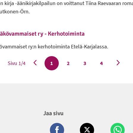
 kirja -äänikirjakilpailun on voittanut Tiina Raevaaran rom
Putkonen-Örn.
Näkövammaiset ry - Kerhotoiminta
övammaiset ry:n kerhotoiminta Etelä-Karjalassa.
Sivu 1/4
Tämänhetkinen sivu
1
Sivu
2
Sivu
3
Sivu
4
Jaa sivu