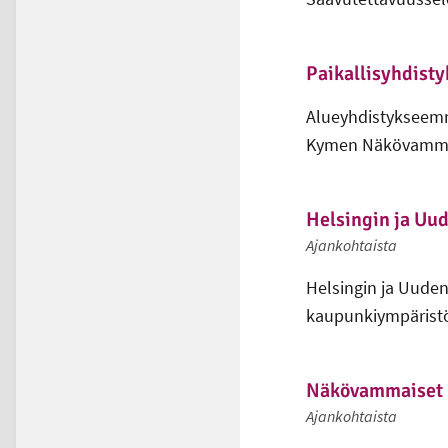
Paikallisyhdisty
Alueyhdistykseemme
Kymen Näkövamma
Helsingin ja Uu
Ajankohtaista
Helsingin ja Uude
kaupunkiympäristön
Näkövammaiset lu
Ajankohtaista