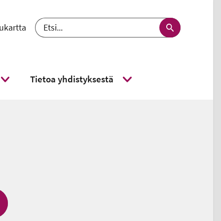
ukartta
 välj språk - nykyinen kieli suomi
Etsi
Tietoa yhdistyksestä
Näytä alavalikko
Näytä alavalikko