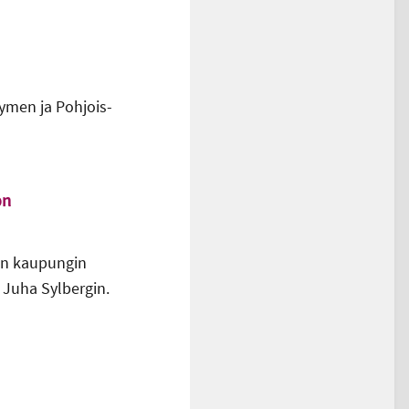
ymen ja Pohjois-
on
in kaupungin
 Juha Sylbergin.