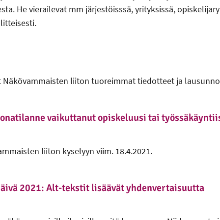
. He vierailevat mm järjestöisssä, yrityksissä, opiskelijar
tteisesti.
ät Näkövammaisten liiton tuoreimmat tiedotteet ja lausunno
onatilanne vaikuttanut opiskeluusi tai työssäkäyntii
maisten liiton kyselyyn viim. 18.4.2021.
ivä 2021: Alt-tekstit lisäävät yhdenvertaisuutta