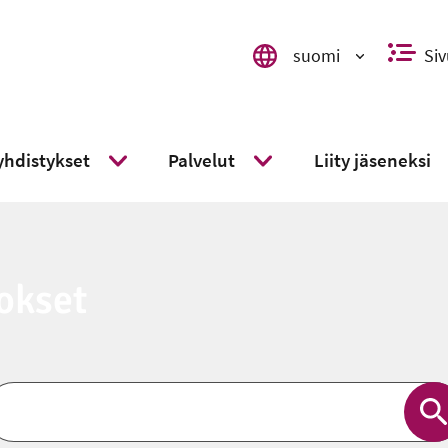
suomi
Siv
Valitse kieli, switch language,
syhdistykset
Palvelut
Liity jäseneksi
Näytä alavalikko
Näytä alavalikko
lok­set
Etsi