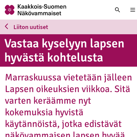
Nä
Liiton uutiset
Vastaa kyselyyn lapsen
hyvästä koh­te­lus­ta
Marraskuussa vietetään jälleen
Lapsen oikeuksien viikkoa. Sitä
varten keräämme nyt
kokemuksia hyvistä
käytännöistä, jotka edistävät
näkövammaisen lapsen hyvää