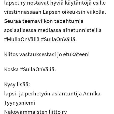
lapset ry nostavat hyviä käytäntöjä esille
viestinnässään Lapsen oikeuksin viikolla.
Seuraa teemaviikon tapahtumia
sosiaalisessa mediassa aihetunnisteilla
#MullaOnVäliä #SullaOnVäliä.
Kiitos vastauksestasi jo etukäteen!
Koska #SullaOnVäliä.
Kysy lisää:
lapsi- ja perhetyön asiantuntija Annika
Tyynysniemi
Näkövammaisten liitto ry