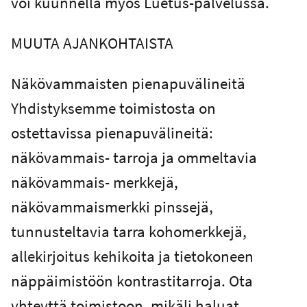
voi kuunnella myös Luetus-palvelussa.
MUUTA AJANKOHTAISTA
Näkövammaisten pienapuvälineitä
Yhdistyksemme toimistosta on
ostettavissa pienapuvälineitä:
näkövammais- tarroja ja ommeltavia
näkövammais- merkkejä,
näkövammaismerkki pinssejä,
tunnusteltavia tarra kohomerkkejä,
allekirjoitus kehikoita ja tietokoneen
näppäimistöön kontrastitarroja. Ota
yhteyttä toimistoon, mikäli haluat