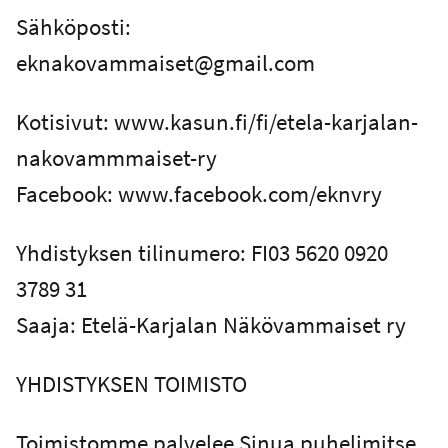
Sähköposti:
eknakovammaiset@gmail.com
Kotisivut: www.kasun.fi/fi/etela-karjalan-
nakovammmaiset-ry
Facebook: www.facebook.com/eknvry
Yhdistyksen tilinumero: FI03 5620 0920
3789 31
Saaja: Etelä-Karjalan Näkövammaiset ry
YHDISTYKSEN TOIMISTO
Toimistomme palvelee Sinua puhelimitse