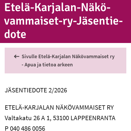
Etelä-Karjalan-Nä­kö­
vam­mai­set-ry-Jä­sen­tie­
do­te
Sivulle Etelä-Karjalan Näkövammaiset ry
- Apua ja tietoa arkeen
JÄSENTIEDOTE 2/2026
ETELÄ-KARJALAN NÄKÖVAMMAISET RY
Valtakatu 26 A 1, 53100 LAPPEENRANTA
P 040 486 0056