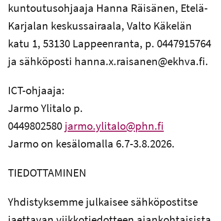
kuntoutusohjaaja Hanna Räisänen, Etelä-
Karjalan keskussairaala, Valto Käkelän
katu 1, 53130 Lappeenranta, p. 0447915764
ja sähköposti hanna.x.raisanen@ekhva.fi.
ICT-ohjaaja:
Jarmo Ylitalo p.
0449802580
jarmo.ylitalo@phn.fi
Jarmo on kesälomalla 6.7-3.8.2026.
TIEDOTTAMINEN
Yhdistyksemme julkaisee sähköpostitse
jaettavan viikkotiedotteen ajankohtaisista