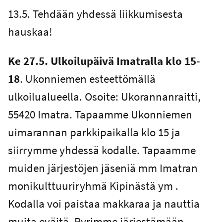
13.5. Tehdään yhdessä liikkumisesta
hauskaa!
Ke 27.5. Ulkoilupäivä Imatralla klo 15-
18
. Ukonniemen esteettömällä
ulkoilualueella. Osoite: Ukorannanraitti,
55420 Imatra. Tapaamme Ukonniemen
uimarannan parkkipaikalla klo 15 ja
siirrymme yhdessä kodalle. Tapaamme
muiden järjestöjen jäseniä mm Imatran
monikulttuuriryhmä Kipinästä ym .
Kodalla voi paistaa makkaraa ja nauttia
muita eväitä. Pyrimme järjestämään