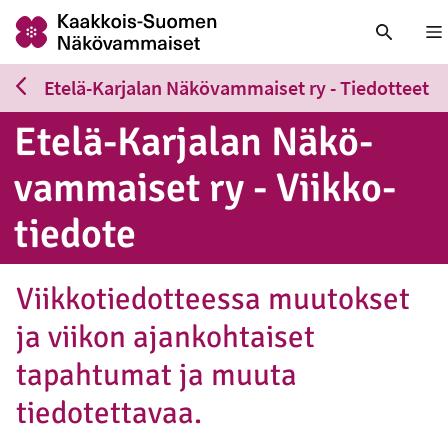
Nä
Etelä-Karjalan Näkövammaiset ry - Tiedotteet
Etelä-Karjalan Nä­kö­
vam­mai­set ry - Viik­ko­
tie­do­te
Viikkotiedotteessa muutokset
ja viikon ajankohtaiset
tapahtumat ja muuta
tiedotettavaa.