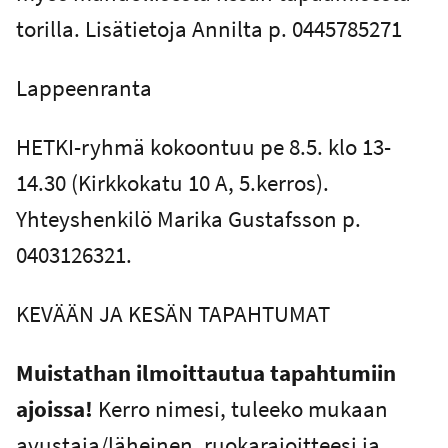
torilla. Lisätietoja Annilta p. 0445785271
Lappeenranta
HETKI-ryhmä kokoontuu pe 8.5. klo 13-
14.30 (Kirkkokatu 10 A, 5.kerros).
Yhteyshenkilö Marika Gustafsson p.
0403126321.
KEVÄÄN JA KESÄN TAPAHTUMAT
Muistathan ilmoittautua tapahtumiin
ajoissa!
Kerro nimesi, tuleeko mukaan
avustaja/läheinen, ruokarajoitteesi ja