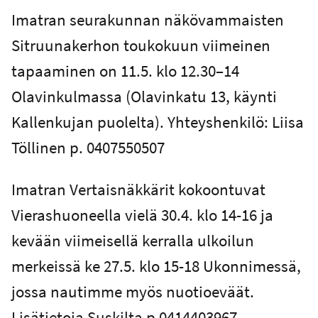
Imatran seurakunnan näkövammaisten
Sitruunakerhon toukokuun viimeinen
tapaaminen on 11.5. klo 12.30–14
Olavinkulmassa (Olavinkatu 13, käynti
Kallenkujan puolelta). Yhteyshenkilö: Liisa
Töllinen p. 0407550507
Imatran Vertaisnäkkärit kokoontuvat
Vierashuoneella vielä 30.4. klo 14-16 ja
kevään viimeisellä kerralla ulkoilun
merkeissä ke 27.5. klo 15-18 Ukonnimessä,
jossa nautimme myös nuotioeväät.
Lisätietoja Suskilta p 0414403967